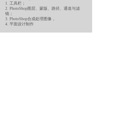
1. 工具栏；
2. PhotoShop图层、蒙版、路径、通道与滤
镜；
3. PhotoShop合成处理图像，
4. 平面设计制作
​注册所需文件
​课程与
就业
三、CorelDRAW：1.CorelDRAW工具栏；
2. CorelDRAW矢量绘图；3. CorelDRAW文
字编辑、卡通制作、宣传册、标志等平面
设计内容。
四、Illustrator：1. Illustrator工具栏；2.
Illustrator矢量绘图；3. Illustrator名片设计、
字体设计
、
文字排版
、
企业形象识别系统
（VI）、制作公司手册等平面设计
五、印刷工艺：印刷种类/印刷设备种类/常
识/纸张开度/四色印刷/专色印刷/网点线数/