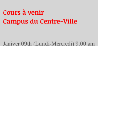
C
ours à venir
Campus du Centre-Ville
Janiver 09th (Lundi-Mercredi) 9.00 am
to 3.00 pm
Janiver 14th (Samedi-Dimenche) 9.00
am to 3.00 pm
Campus du Saint-Laurent
à commencer bientôt
Ce programme est désigné aux personnes qui
aiment communiquer avec les gens et qui