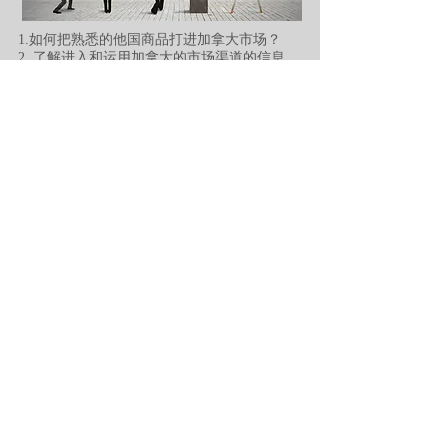
1.如何把熟悉的他国商品打进加拿大市场？
2. 了解进入和运用加拿大的市场渠道的信息
3. 如何进行精准化的市场营销？
4. 如何成为销售高手？
5. 如何建立销售团队，结交销售高 手？
课程实用高效，是从事国际贸易和产品销售推
广的最直接助推课程。枫叶学院提供面试辅导
和实习帮助，凡是有一些英语基础的同学，只
要有过销售经历，保证通过教委面试通过，顺
利完成注册。
​注册所需文件
​课程与
就业
1. CSQ；
2. PR card 或者登陆纸；
3.医疗卡；
4.护照；
5.销售代表课程还需提交具有三年以上销售
经验的英文工作简历，简历宣誓书 （枫叶